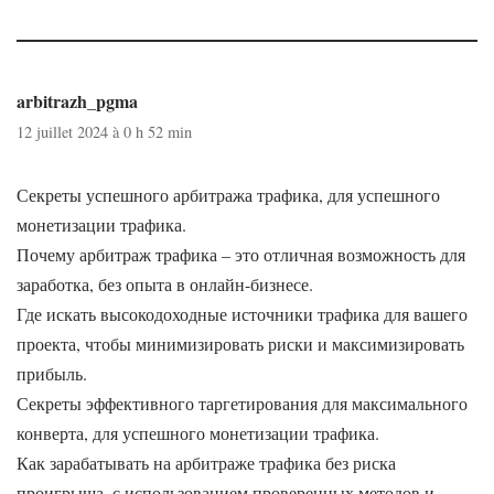
arbitrazh_pgma
12 juillet 2024 à 0 h 52 min
Секреты успешного арбитража трафика, для успешного
монетизации трафика.
Почему арбитраж трафика – это отличная возможность для
заработка, без опыта в онлайн-бизнесе.
Где искать высокодоходные источники трафика для вашего
проекта, чтобы минимизировать риски и максимизировать
прибыль.
Секреты эффективного таргетирования для максимального
конверта, для успешного монетизации трафика.
Как зарабатывать на арбитраже трафика без риска
проигрыша, с использованием проверенных методов и