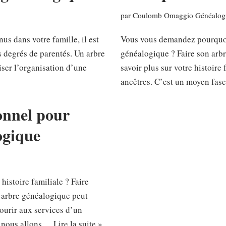
par
Coulomb Omaggio Généalogi
us dans votre famille, il est
Vous vous demandez pourquoi 
s degrés de parentés. Un arbre
généalogique ? Faire son arb
iser l’organisation d’une
savoir plus sur votre histoire
ancêtres. C’est un moyen fa
onnel pour
ogique
histoire familiale ? Faire
e arbre généalogique peut
ecourir aux services d’un
ue nous allons…
Lire la suite »